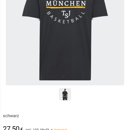
schwarz
27,50
€