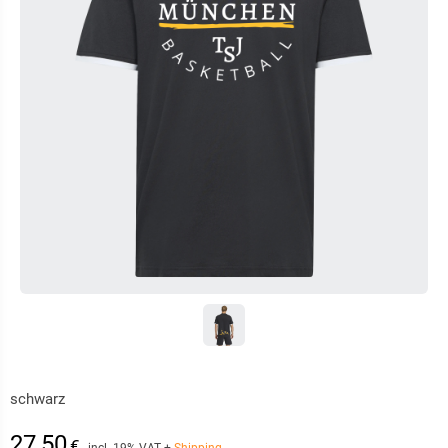
schwarz
27,50
€